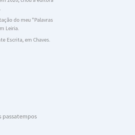
.
tação do meu "Palavras
m Leiria.
e Escrita, em Chaves.
us passatempos