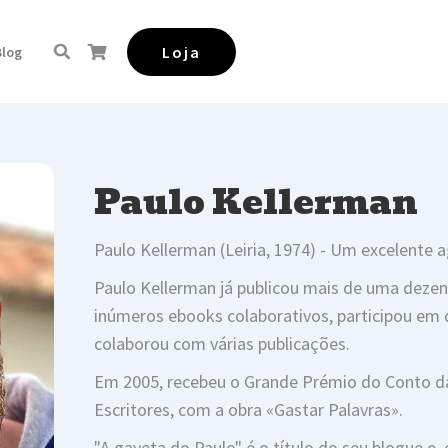
Loja
Blog
Paulo Kellerman
Paulo Kellerman (Leiria, 1974) - Um excelente a
Paulo Kellerman já publicou mais de uma dezena
inúmeros ebooks colaborativos, participou em 
colaborou com várias publicações.
Em 2005, recebeu o Grande Prémio do Conto d
Escritores, com a obra «Gastar Palavras».
"A gaveta do Paulo" é o título do seu blogue e, 