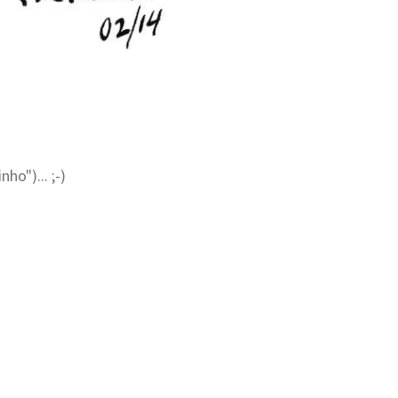
ho")... ;-)