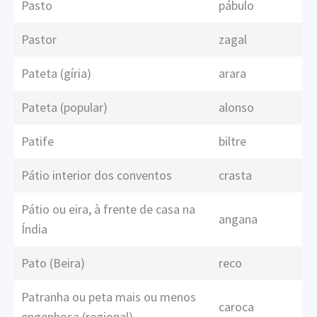
Pasto
pábulo
Pastor
zagal
Pateta (gíria)
arara
Pateta (popular)
alonso
Patife
biltre
Pátio interior dos conventos
crasta
Pátio ou eira, à frente de casa na
angana
Índia
Pato (Beira)
reco
Patranha ou peta mais ou menos
caroca
engenhosa (regional)