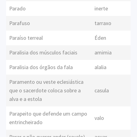
Parado
inerte
Parafuso
tarraxo
Paraíso terreal
Éden
Paralisia dos músculos faciais
amimia
Paralisia dos órgãos da fala
alalia
Paramento ou veste eclesiástica
que o sacerdote coloca sobre a
casula
alva e a estola
Parapeito que defende um campo
valo
entrincheirado
Parar e não querer andar (cavalo)
acuar