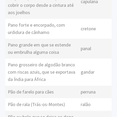
capulana
cobrir o corpo desde a cintura até
aos joelhos
Pano forte e encorpado, com
cretone
urdidura de cânhamo
Pano grande em que se estende
panal
ou embrulha alguma coisa
Pano grosseiro de algodão branco
com riscas azuis, que se exportava
gandar
da Índia para África
Pão de farelo para cães
perruna
Pão de rala (Trás-os-Montes)
ralão
Pão ou bolo que se deixa ao dono