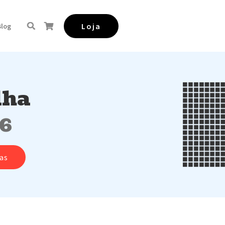
Loja
Blog
lha
16
as