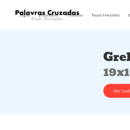
Jogos
Dicionário
Produtos
Paulo Freixinho
Gre
19x
Ver tod