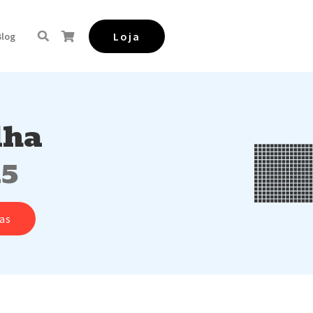
Loja
Blog
lha
15
as