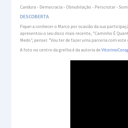
Candura - Democracia - Obnubilação - Perscrutar - Som
DESCOBERTA
Fiquei a conhecer o Marco por ocasião da sua participa
apresentou o seu disco mais recente, "Caminho É Quant
Medo", pensei: "Vou ter de fazer uma parceria com este mú
A foto no centro da grelha é da autoria de
VitorinoCor