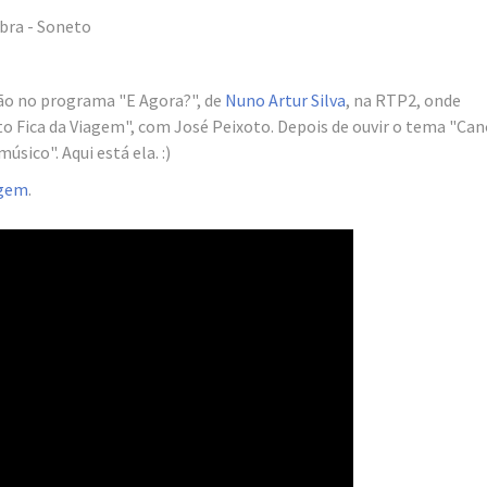
bra - Soneto
ção no programa "E Agora?", de
Nuno Artur Silva
, na RTP2, onde
o Fica da Viagem", com José Peixoto. Depois de ouvir o tema "Ca
sico". Aqui está ela. :)
agem
.