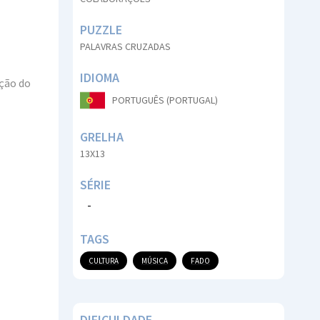
PUZZLE
PALAVRAS CRUZADAS
IDIOMA
nção do
PORTUGUÊS (PORTUGAL)
GRELHA
13X13
SÉRIE
-
TAGS
CULTURA
MÚSICA
FADO
DIFICULDADE