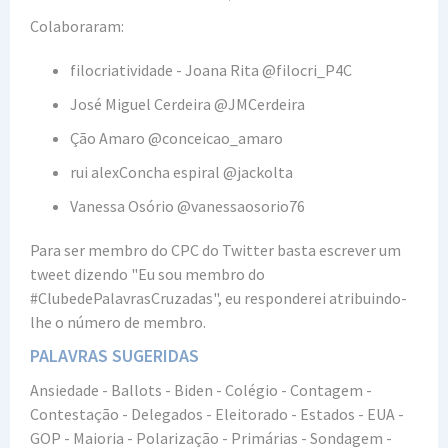
Colaboraram:
filocriatividade - Joana Rita @filocri_P4C
José Miguel Cerdeira @JMCerdeira
Ção Amaro @conceicao_amaro
rui alexConcha espiral @jackolta
Vanessa Osório @vanessaosorio76
Para ser membro do CPC do Twitter basta escrever um
tweet dizendo "Eu sou membro do
#ClubedePalavrasCruzadas", eu responderei atribuindo-
lhe o número de membro.
PALAVRAS SUGERIDAS
Ansiedade - Ballots - Biden - Colégio - Contagem -
Contestação - Delegados - Eleitorado - Estados - EUA -
GOP - Maioria - Polarização - Primárias - Sondagem -