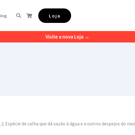
Loja
Blog
Visite a nova Loja →
.); Espécie de calha que dá vazão à água e a outros despejos do navi