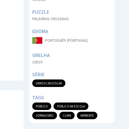
PUZZLE
PALAVRAS CRUZADAS
IDIOMA
PORTUGUÊS (PORTUGAL)
GRELHA
10X10
SÉRIE
VAMOS CRUZISCAR
TAGS
PÚBLICO
PÚBLICO NA ESCOLA
JORNALISMO
CLIMA
AMBIENTE