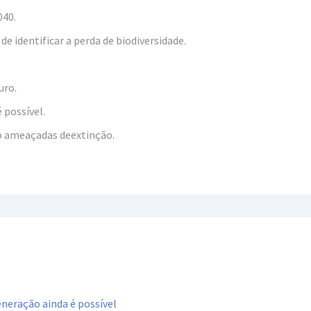
040.
 identificar a perda de biodiversidade.
uro.
 possível.
ão ameaçadas deextinção.
neração ainda é possível