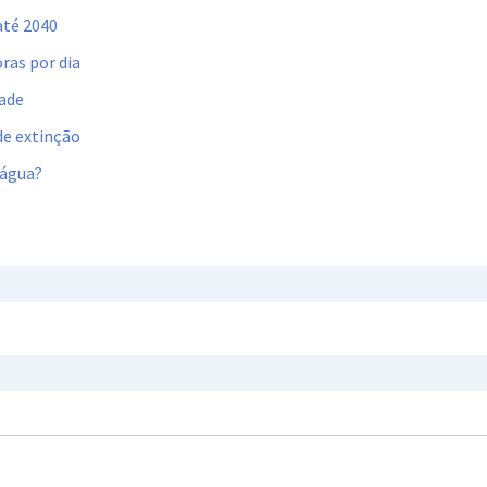
até 2040
ras por dia
dade
de extinção
 água?