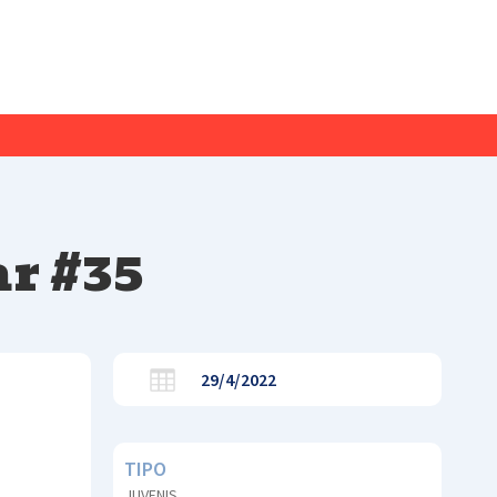
ar #35
29/4/2022
TIPO
JUVENIS