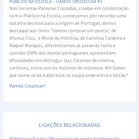
PÚBLICO NA ESCOLA – VAMOS CRUZISCAR #3
Nas terceiras Palavras Cruzadas, criadas em colaboração
com o Público na Escola, começamos por recordar uma
batalha decisiva para a origem de Portugal, damos
destaque aos livros "Vamos comprar um poeta", de
Afonso Cruz, e Mural da História, de Carolina Caldeira e
Raquel Marques, diferenciamos as palavras facto e
opinião (50% dos alunos portugueses apresentam
dificuldades em distingui-las), falamos de cinema,
cartoons, entre outros motivos de interesse. Ah! Sabes
que nome se dá à abertura na roupa onde entra o botão?
Vamos Cruziscar!
LIGAÇÕES RELACIONADAS
Público na Escola
|
Reescreve um conto tradicional e