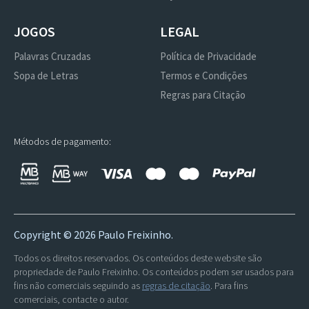
JOGOS
LEGAL
Palavras Cruzadas
Política de Privacidade
Sopa de Letras
Termos e Condições
Regras para Citação
Métodos de pagamento:
Copyright ©
2026 Paulo Freixinho.
Todos os direitos reservados. Os conteúdos deste website são
propriedade de Paulo Freixinho. Os conteúdos podem ser usados para
fins não comerciais seguindo as
regras de citação
. Para fins
comerciais, contacte o autor.