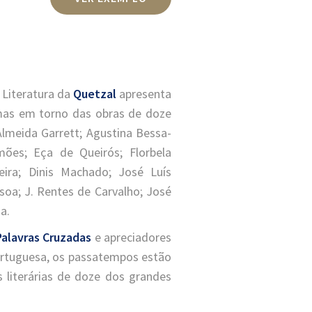
 Literatura da
Quetzal
apresenta
mas em torno das obras de doze
Almeida Garrett; Agustina Bessa-
mões; Eça de Queirós; Florbela
reira; Dinis Machado; José Luís
soa; J. Rentes de Carvalho; José
a.
Palavras Cruzadas
e apreciadores
portuguesa, os passatempos estão
s literárias de doze dos grandes