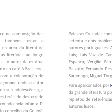
tico na composição das
Palavras Cruzadas com
lita também testar e
setenta e dois proble
 na área da literatura
autores portugueses: 
as literárias ao longo
Luís; Luís Vaz de Ca
os: o autor da estátua
Espanca; Vergílio Fer
o ao café A Brasileira,
Peixoto; Fernando Pes
u com a colaboração do
Saramago; Miguel Torg
a açoriana onde o autor
Para apaixonados por
da sua adolescência; a
da grande literatura 
es terá sido desterrado
repletos de referência
xonado pela infanta D.
autores lusos.
 do concelho da Golegã,