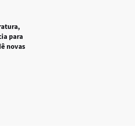
ratura,
ia para
dê novas