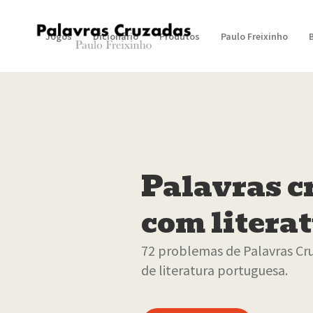
Jogos
Dicionário
Produtos
Paulo Freixinho
Palavras c
com litera
72 problemas de Palavras Cr
de literatura portuguesa.