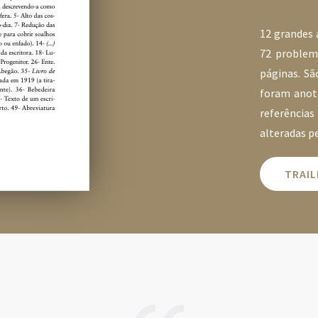
12 grandes 
72 problem
páginas. Sã
foram anota
referência
alteradas p
TRAIL