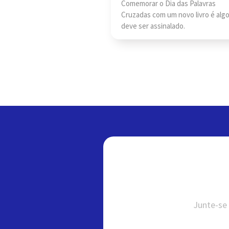
Comemorar o Dia das Palavras
Cruzadas com um novo livro é alg
deve ser assinalado.
Junte-se