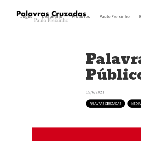
Jogos
Dicionário
Produtos
Paulo Freixinho
Palavr
Públic
15/6/2021
PALAVRAS CRUZADAS
MEDIA