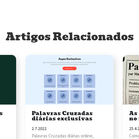
Artigos Relacionados
s
Palavras Cruzadas
As
diárias exclusivas
no 
2.7.2022
25.4.
Palavras Cruzadas diárias online,
Como