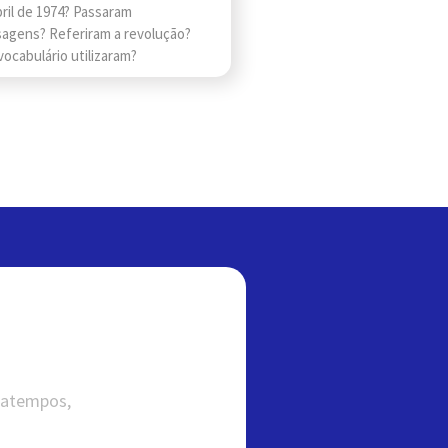
ril de 1974? Passaram
agens? Referiram a revolução?
ocabulário utilizaram?
satempos,