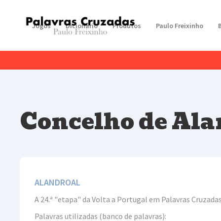
Jogos
Dicionário
Produtos
Paulo Freixinho
Concelho de Ala
ALANDROAL
A 24.ª "etapa" da Volta a Portugal em Palavras Cruzada
Palavras utilizadas (banco de palavras):