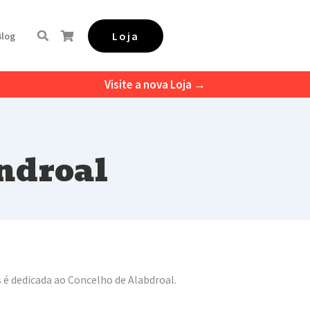
Loja
Blog
Visite a nova Loja →
ndroal
s é dedicada ao Concelho de Alabdroal.