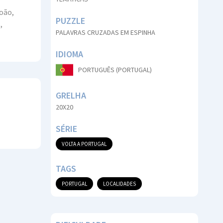
João,
PUZZLE
,
PALAVRAS CRUZADAS EM ESPINHA
IDIOMA
PORTUGUÊS (PORTUGAL)
GRELHA
20X20
SÉRIE
VOLTA A PORTUGAL
TAGS
PORTUGAL
LOCALIDADES