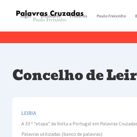
Jogos
Dicionário
Produtos
Paulo Freixinho
Concelho de Leir
LEIRIA
A 33.ª "etapa" da Volta a Portugal em Palavras Cruzadas
Palavras utilizadas (banco de palavras):