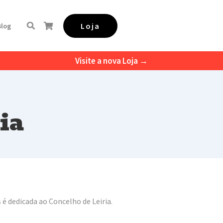
Loja
Blog
Visite a nova Loja →
ia
 é dedicada ao Concelho de Leiria.