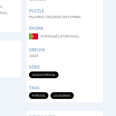
r,
PUZZLE
Real,
PALAVRAS CRUZADAS EM ESPINHA
IDIOMA
PORTUGUÊS (PORTUGAL)
GRELHA
20X20
SÉRIE
VOLTA A PORTUGAL
TAGS
PORTUGAL
LOCALIDADES