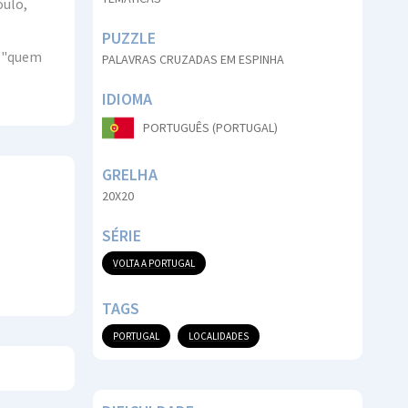
oulo,
PUZZLE
. "quem
PALAVRAS CRUZADAS EM ESPINHA
IDIOMA
PORTUGUÊS (PORTUGAL)
GRELHA
20X20
SÉRIE
VOLTA A PORTUGAL
TAGS
PORTUGAL
LOCALIDADES