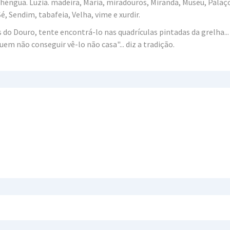
 Lhéngua. Luzia. madeira, Maria, miradouros, Miranda, Museu, Palaç
é, Sendim, tabafeia, Velha, vime e xurdir.
s do Douro, tente encontrá-lo nas quadrículas pintadas da grelha..
uem não conseguir vê-lo não casa"... diz a tradição.