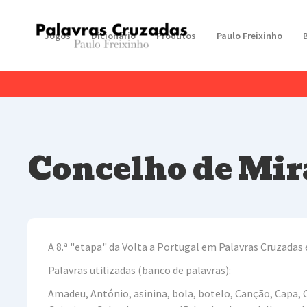
Jogos
Dicionário
Produtos
Paulo Freixinho
Concelho de Mir
A 8.ª "etapa" da Volta a Portugal em Palavras Cruzadas
Palavras utilizadas (banco de palavras):
Amadeu, António, asinina, bola, botelo, Canção, Capa, C