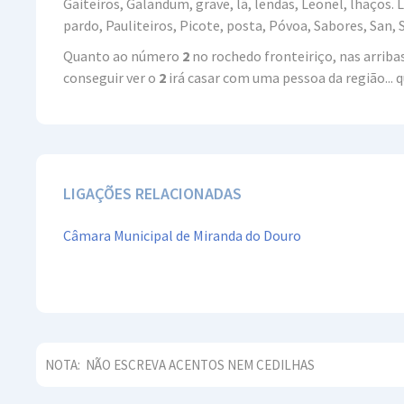
Gaiteiros, Galandum, grave, lã, lendas, Leonel, lhaços.
pardo, Pauliteiros, Picote, posta, Póvoa, Sabores, San, S
Quanto ao número
2
no rochedo fronteiriço, nas arriba
conseguir ver o
2
irá casar com uma pessoa da região... q
LIGAÇÕES RELACIONADAS
Câmara Municipal de Miranda do Douro
NOTA:
NÃO ESCREVA ACENTOS NEM CEDILHAS