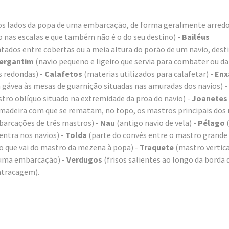
os lados da popa de uma embarcação, de forma geralmente arred
 nas escalas e que também não é o do seu destino) -
Bailéus
os entre cobertas ou a meia altura do porão de um navio, dest
ergantim
(navio pequeno e ligeiro que servia para combater ou da
s redondas) -
Calafetos
(materias utilizados para calafetar) -
Enx
 gávea às mesas de guarnição situadas nas amuradas dos navios) -
tro oblíquo situado na extremidade da proa do navio) -
Joanetes
madeira com que se rematam, no topo, os mastros principais dos 
barcações de três mastros) -
Nau
(antigo navio de vela) -
Pélago
entra nos navios) -
Tolda
(parte do convés entre o mastro grande 
o que vai do mastro da mezena à popa) -
Traquete
(mastro vertica
 uma embarcação) -
Verdugos
(frisos salientes ao longo da borda
atracagem).