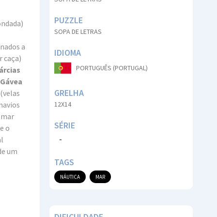
PUZZLE
ondada)
SOPA DE LETRAS
inados a
IDIOMA
r caça)
PORTUGUÊS (PORTUGAL)
árcias
Gávea
GRELHA
(velas
navios
12X14
(mar
SÉRIE
e o
-
l
 de um
TAGS
NÁUTICA
MAR
DIFICULDADE