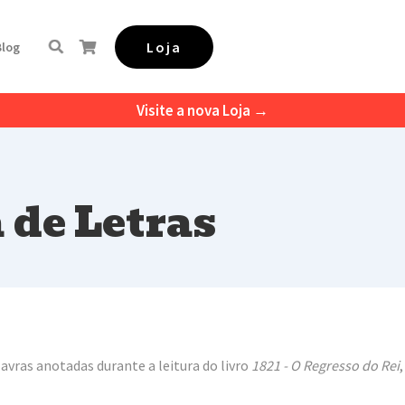
Loja
Blog
Visite a nova Loja →
 de Letras
vras anotadas durante a leitura do livro
1821 - O Regresso do Rei
,