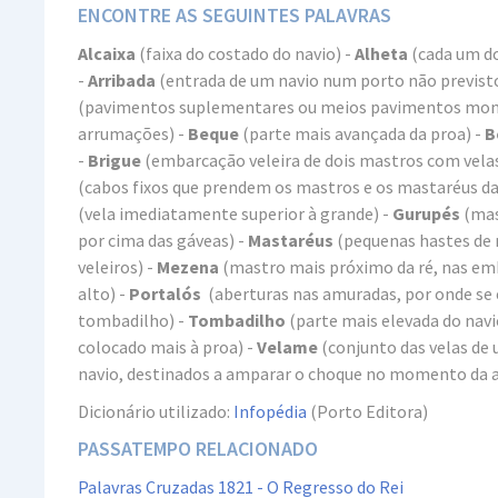
ENCONTRE AS SEGUINTES PALAVRAS
Alcaixa
(faixa do costado do navio) -
Alheta
(cada um d
-
Arribada
(entrada de um navio num porto não previsto
(pavimentos suplementares ou meios pavimentos montad
arrumações) -
Beque
(parte mais avançada da proa) -
B
-
Brigue
(embarcação veleira de dois mastros com vela
(cabos fixos que prendem os mastros e os mastaréus da
(vela imediatamente superior à grande) -
Gurupés
(mas
por cima das gáveas) -
Mastaréus
(pequenas hastes de 
veleiros) -
Mezena
(mastro mais próximo da ré, nas em
alto) -
Portalós
(aberturas nas amuradas, por onde se 
tombadilho) -
Tombadilho
(parte mais elevada do navi
colocado mais à proa) -
Velame
(conjunto das velas de
navio, destinados a amparar o choque no momento da 
Dicionário utilizado:
Infopédia
(Porto Editora)
PASSATEMPO RELACIONADO
Palavras Cruzadas 1821 - O Regresso do Rei