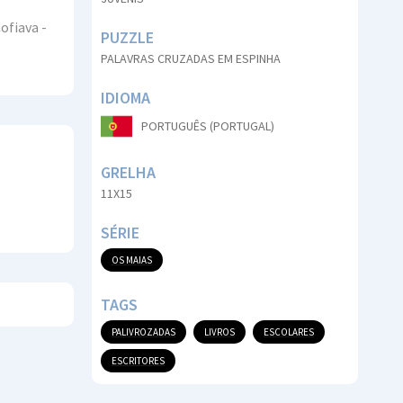
ofiava -
PUZZLE
PALAVRAS CRUZADAS EM ESPINHA
IDIOMA
PORTUGUÊS (PORTUGAL)
GRELHA
11X15
SÉRIE
OS MAIAS
TAGS
PALIVROZADAS
LIVROS
ESCOLARES
ESCRITORES