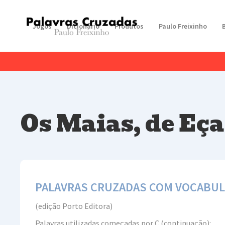
Jogos
Dicionário
Produtos
Paulo Freixinho
Os Maias, de Eça
PALAVRAS CRUZADAS COM VOCABULÁR
(edição Porto Editora)
Palavras utilizadas começadas por C (continuação):