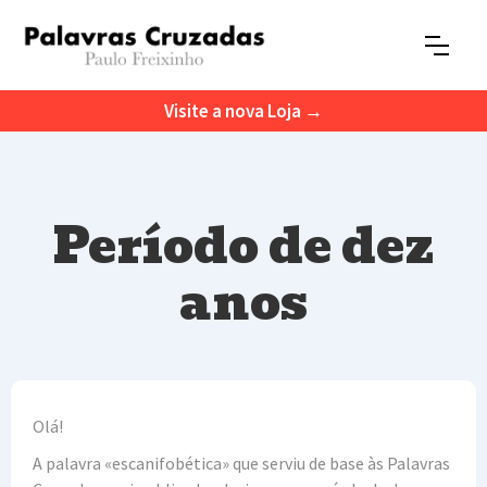
Visite a nova Loja →
Período de dez
anos
Olá!
A palavra «escanifobética» que serviu de base às Palavras