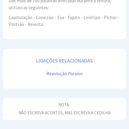
Das mais de 700 palavras anotadas durante a leitura,
utilizei as seguintes:
Capitulação - Conezias - Eva - Fajuto - Linótipo - Pichar -
Poltrão - Revolta
LIGAÇÕES RELACIONADAS
Revolução Paraíso
NOTA:
NÃO ESCREVA ACENTOS, MAS ESCREVA A CEDILHA