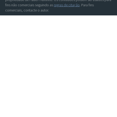
fins não comerciais seguindo as
regras de citação
. Para fins
comerciais, contacte o autor.