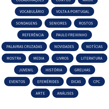
VOCABULÁRIO
VOLTA A PORTUGAL
SONDAGENS
SENIORES
ROSTOS
REFERÊNCIA
PAULO FREIXINHO
PALAVRAS CRUZADAS
NOVIDADES
NOTÍCIAS
MOSTRA
MEDIA
LIVROS
LITERATURA
JUVENIL
HISTÓRIA
GRELHAS
EVENTOS
EFEMÉRIDES
DICAS
CPC
ARTE
ANÁLISES