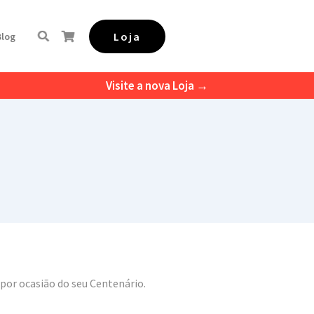
Loja
Blog
Visite a nova Loja →
 por ocasião do seu Centenário.