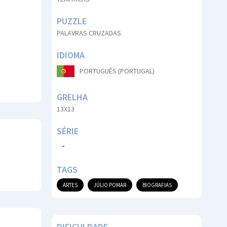
PUZZLE
PALAVRAS CRUZADAS
IDIOMA
PORTUGUÊS (PORTUGAL)
GRELHA
13X13
SÉRIE
-
TAGS
ARTES
JÚLIO POMAR
BIOGRAFIAS
DIFICULDADE